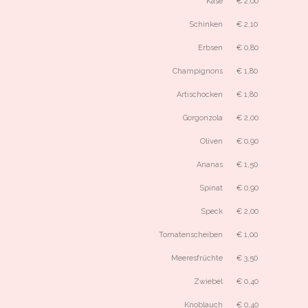
Käse
€ 2,00
Schinken
€ 2,10
Erbsen
€ 0,80
Champignons
€ 1,80
Artischocken
€ 1,80
Gorgonzola
€ 2,00
Oliven
€ 0,90
Ananas
€ 1,50
Spinat
€ 0,90
Speck
€ 2,00
Tomatenscheiben
€ 1,00
Meeresfrüchte
€ 3,50
Zwiebel
€ 0,40
Knoblauch
€ 0,40