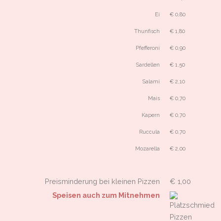
Ei
€ 0,80
Thunfisch
€ 1,80
Pfefferoni
€ 0,90
Sardellen
€ 1,50
Salami
€ 2,10
Mais
€ 0,70
Kapern
€ 0,70
Ruccula
€ 0,70
Mozarella
€ 2,00
Preisminderung bei kleinen Pizzen
€ 1,00
Speisen auch zum Mitnehmen