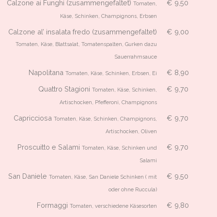
Calzone ai Funghi (zusammengefaltet)
€ 9,50
Tomaten,
Käse, Schinken, Champignons, Erbsen
Calzone al’ insalata fredo (zusammengefaltet)
€ 9,00
Tomaten, Käse, Blattsalat, Tomatenspalten, Gurken dazu
Sauerrahmsauce
Napolitana
€ 8,90
Tomaten, Käse, Schinken, Erbsen, Ei
Quattro Stagioni
€ 9,70
Tomaten, Käse, Schinken,
Artischocken, Pfefferoni, Champignons
Capricciosa
€ 9,70
Tomaten, Käse, Schinken, Champignons,
Artischocken, Oliven
Proscuitto e Salami
€ 9,70
Tomaten, Käse, Schinken und
Salami
San Daniele
€ 9,50
Tomaten, Käse, San Daniele Schinken ( mit
oder ohne Ruccula)
Formaggi
€ 9,80
Tomaten, verschiedene Käsesorten