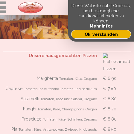
Diese Website nutzt Cookies,
um bestmögliche
Funktionalität bieten zu
können.
Mehr Infos
Ok, verstanden
Unsere hausgemachten Pizzen
Margherita
€ 6,90
Tomaten, Käse, Oregano
Caprese
€ 7,80
Tomaten, Käse, frische Tomaten und Basilikum
Salametti
€ 8,80
Tomaten, Käse und Salami, Oregano
Funghi
€ 8,20
Tomaten, Käse, Champignons, Oregan
Prosciutto
€ 8,80
Tomaten, Käse, Schinken, Oregano
Pia
€ 8,50
Tomaten, Käse, Artischocken, Zwiebel, Knoblauch,