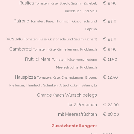
Rustica
€ 9,90
Tomaten, Käse, Speck, Salami, Zwiebel,
Knoblauch und Mais
Patrone
€ 9,50
Tomaten, Käse, Thunfisch, Gorgonzola und
Paprika
Vesuvio
€ 9,50
Tomaten, Käse, Gorgonzola und Salami (scharf)
Gamberetti
€ 9,90
Tomaten, Käse, Garnellen und Knoblauch
Frutti di Mare
€ 11,50
Tomaten, Käse, verschiedene
Meeresfrüchte, Knoblauch
Hauspizza
€ 12,50
Tomaten, Käse, Champignons, Erbsen,
Pfefferoni, Thunfisch, Schinken, Artischocken, Salami, Ei
Grande (nach Wunsch belegt)
für 2 Personen
€ 22,00
mit Meeresfrüchten
€ 28,00
Zusatzbestellungen: