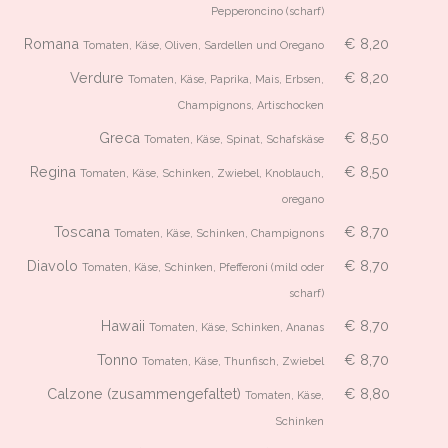
Pepperoncino (scharf)
Romana
€ 8,20
Tomaten, Käse, Oliven, Sardellen und Oregano
Verdure
€ 8,20
Tomaten, Käse, Paprika, Mais, Erbsen,
Champignons, Artischocken
Greca
€ 8,50
Tomaten, Käse, Spinat, Schafskäse
Regina
€ 8,50
Tomaten, Käse, Schinken, Zwiebel, Knoblauch,
oregano
Toscana
€ 8,70
Tomaten, Käse, Schinken, Champignons
Diavolo
€ 8,70
Tomaten, Käse, Schinken, Pfefferoni (mild oder
scharf)
Hawaii
€ 8,70
Tomaten, Käse, Schinken, Ananas
Tonno
€ 8,70
Tomaten, Käse, Thunfisch, Zwiebel
Calzone (zusammengefaltet)
€ 8,80
Tomaten, Käse,
Schinken