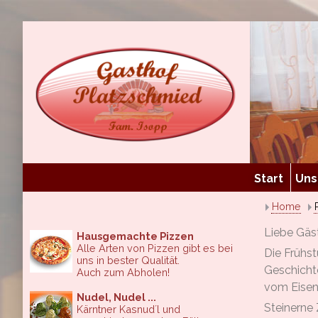
Start
Uns
Home
Liebe Gäs
Hausgemachte Pizzen
Alle Arten von Pizzen gibt es bei
Die Frühst
uns in bester Qualität.
Geschichte
Auch zum Abholen!
vom Eisen
Nudel, Nudel ...
Steinerne 
Kärntner Kasnud´l und