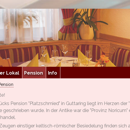
er Lokal
Pension
Info
Pension
te!
ücks Pension "Platzschmied" in Guttaring liegt im Herzen der 
 geschrieben wurde. In der Antike war die "Provinz Noricum" 
handel.
Zeugen einstiger keltisch-römischer Besiedelung finden sic